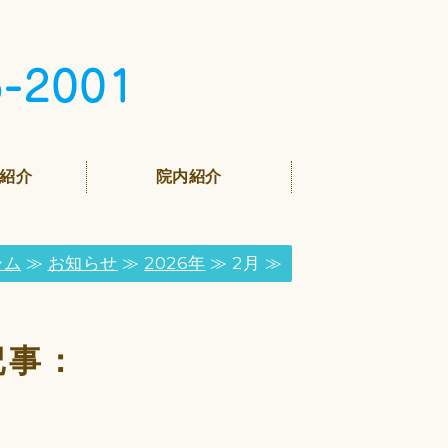
犬と猫の健康管理
紹介
院内紹介
ーム
≫
お知らせ
≫
2026年
≫ 2月 ≫
記事：