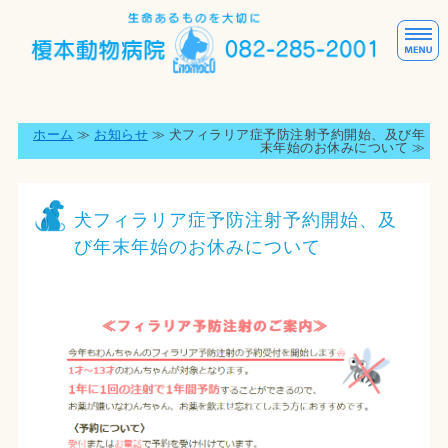
犬
ホーム
ホーム
≫
お知らせ
≫ 犬フィラリア症予防注射予約開始、及び年
末年始のお休みについて ≫
診療案内
よくあるご質問
犬フィラリア症予防注射予約開始、及
び年末年始のお休みについて
スタッフ紹介
院内紹介